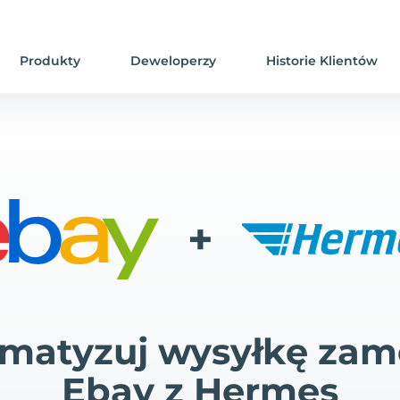
Produkty
Deweloperzy
Historie Klientów
+
matyzuj wysyłkę za
Ebay z Hermes