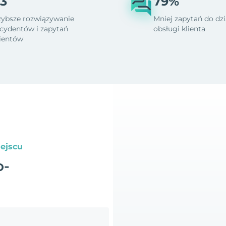
3
79%
zybsze rozwiązywanie
Mniej zapytań do dzi
ncydentów i zapytań
obsługi klienta
lientów
ejscu
o-