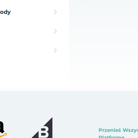
hody
Przenieś Wszy
Platformę