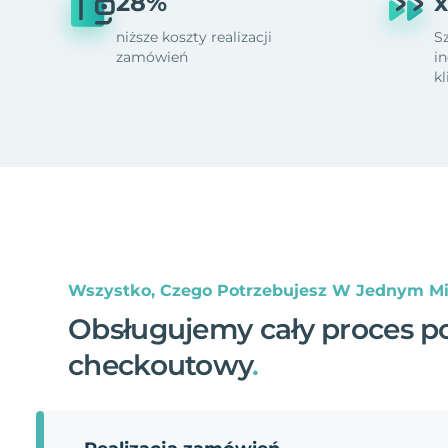
28%
x
niższe koszty realizacji
S
zamówień
i
k
Wszystko, Czego Potrzebujesz W Jednym Mi
Obsługujemy cały proces p
checkoutowy
.