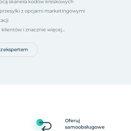
ocą skanera kodów kreskowych
 przesylki z opcjami marketingowymi
acji
ientów i znacznie więcej...
 z ekspertem
Oferuj
samoobsługowe