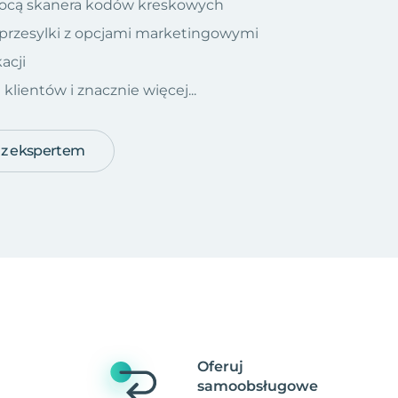
ocą skanera kodów kreskowych
 przesylki z opcjami marketingowymi
acji
ientów i znacznie więcej...
 z ekspertem
Oferuj
samoobsługowe