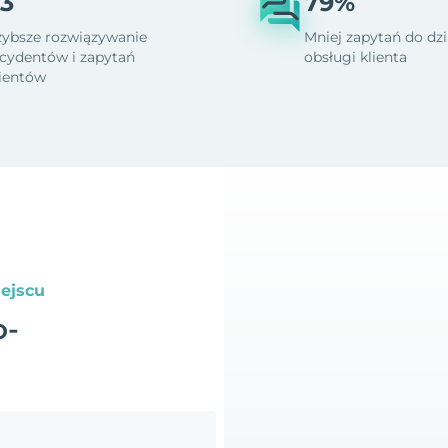
3
79%
zybsze rozwiązywanie
Mniej zapytań do dzi
ncydentów i zapytań
obsługi klienta
lientów
ejscu
o-