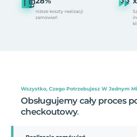
28%
x
niższe koszty realizacji
S
zamówień
i
k
Wszystko, Czego Potrzebujesz W Jednym Mi
Obsługujemy cały proces p
checkoutowy
.