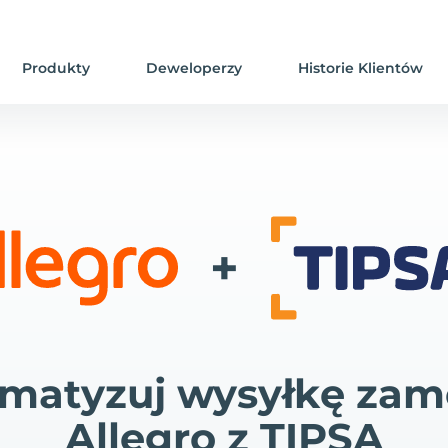
Produkty
Deweloperzy
Historie Klientów
+
matyzuj wysyłkę za
Allegro z TIPSA