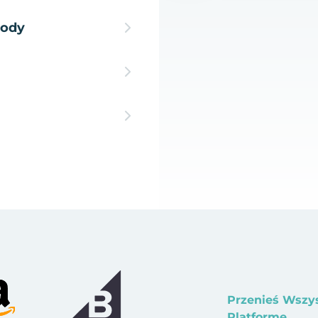
hody
Przenieś Wszy
Platformę