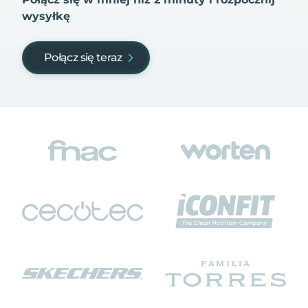
wysyłkę
Połącz się teraz