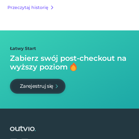
Przeczytaj historię
Łatwy Start
Zabierz swój post-checkout na
wyższy poziom
Zarejestruj się
Footer