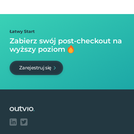
Łatwy Start
Zabierz swój post-checkout na
wyższy poziom
Zarejestruj się
Footer