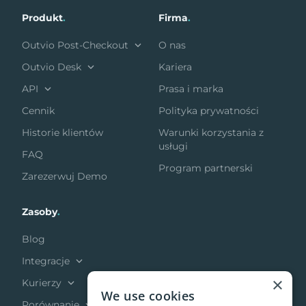
Produkt
.
Firma
.
Outvio Post-Checkout
O nas
Outvio Desk
Kariera
API
Prasa i marka
Cennik
Polityka prywatności
Historie klientów
Warunki korzystania z
usługi
FAQ
Program partnerski
Zarezerwuj Demo
Zasoby
.
Blog
Integracje
×
Kurierzy
We use cookies
Porównanie