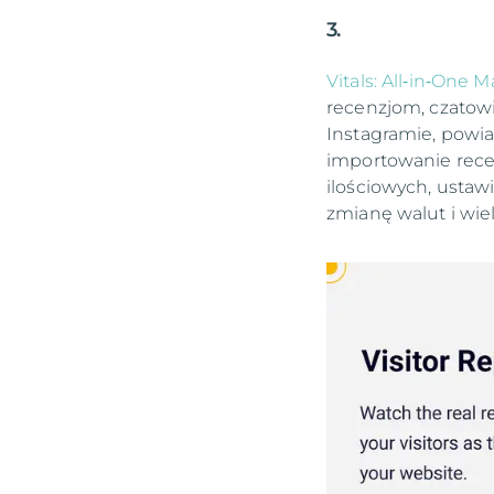
3.
Vitals: All‑in‑One 
recenzjom, czatow
Instagramie, powi
importowanie recen
ilościowych, ustaw
zmianę walut i wiel