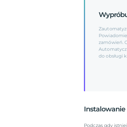
Wyprób
Zautomatyzu
Powiadomien
zamówień. O
Automatycz
do obsługi 
Instalowanie 
Podczas gdy istniej