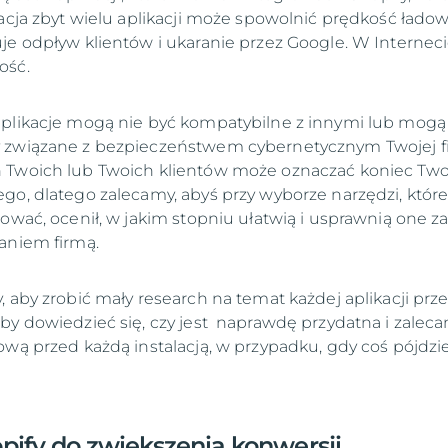
lacja zbyt wielu aplikacji może spowolnić prędkość łado
je odpływ klientów i ukaranie przez Google. W Internec
ość.
aplikacje mogą nie być kompatybilne z innymi lub mogą
 związane z bezpieczeństwem cybernetycznym Twojej f
 Twoich lub Twoich klientów może oznaczać koniec Tw
go, dlatego zalecamy, abyś przy wyborze narzędzi, któr
lować, ocenił, w jakim stopniu ułatwią i usprawnią one z
aniem firmą.
 aby zrobić mały research na temat każdej aplikacji prze
by dowiedzieć się, czy jest naprawdę przydatna i zalec
ową przed każdą instalacją, w przypadku, gdy coś pójdzi
opify do zwiększenia konwersji