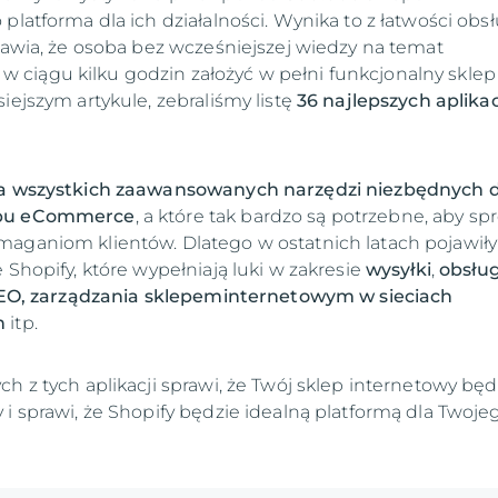
platforma dla ich działalności. Wynika to z łatwości obsł
prawia, że osoba bez wcześniejszej wiedzy na temat
ciągu kilku godzin założyć w pełni funkcjonalny sklep
iejszym artykule, zebraliśmy listę
36 najlepszych aplikac
a wszystkich zaawansowanych narzędzi niezbędnych 
epu eCommerce
, a które tak bardzo są potrzebne, aby sp
aganiom klientów. Dlatego w ostatnich latach pojawiły
 Shopify, które wypełniają luki w zakresie
wysyłki
,
obsług
SEO, zarządzania sklepeminternetowym w sieciach
h
itp.
h z tych aplikacji sprawi, że Twój sklep internetowy będ
 i sprawi, że Shopify będzie idealną platformą dla Twoje