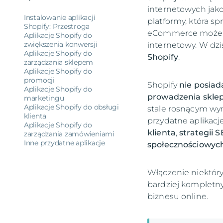
internetowych jako 
Instalowanie aplikacji
platformy, która s
Shopify: Przestroga
eCommerce może w 
Aplikacje Shopify do
zwiększenia konwersji
internetowy. W dzis
Aplikacje Shopify do
Shopify
.
zarządzania sklepem
Aplikacje Shopify do
promocji
Shopify
nie posiad
Aplikacje Shopify do
prowadzenia skl
marketingu
Aplikacje Shopify do obsługi
stale rosnącym wym
klienta
przydatne aplikacje
Aplikacje Shopify do
klienta
,
strategii 
zarządzania zamówieniami
Inne przydatne aplikacje
społecznościowyc
Włączenie niektóryc
bardziej kompletny
biznesu online.