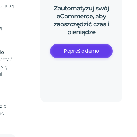
ugi tej
Zautomatyzuj
swój
eCommerce,
aby
zaoszczędzić
czas
i
ji
pieniądze
Poproś o demo
do
rostać
 się
i
zie
go