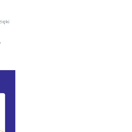
ięki
w