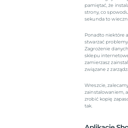
pamiętać, że insta
strony, co spowodu
sekunda to wieczn
Ponadto niektóre 
stwarzać problemy
Zagrożenie danych
sklepu internetowe
zamierzasz zainsta
związane z zarządz
Wreszcie, zalecamy,
zainstalowaniem, a
zrobić kopię zapas
tak.
Aplikacje Sh