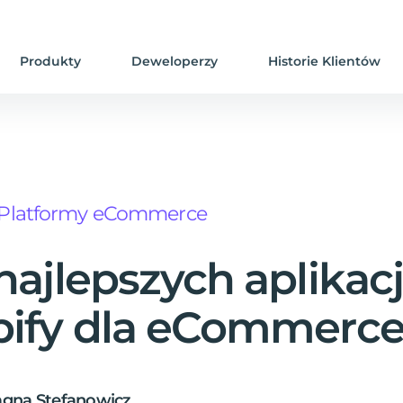
Produkty
Deweloperzy
Historie Klientów
Platformy eCommerce
najlepszych aplikacj
pify dla eCommerc
agna Stefanowicz