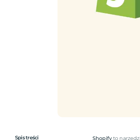
Spis treści
Shopify
to narzędz