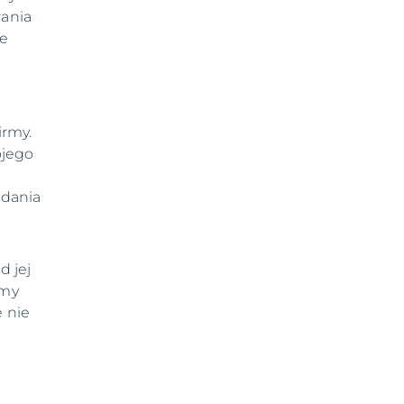
wania
ie
irmy.
ojego
e
adania
d jej
amy
e nie