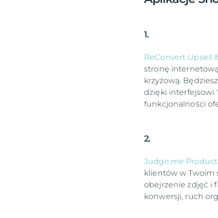
1.
ReConvert Upsell &
stronę internetową
krzyżową. Będzies
dzięki interfejsowi
funkcjonalności of
2.
Judge.me Product
klientów w Twoim s
obejrzenie zdjęć i
konwersji, ruch org