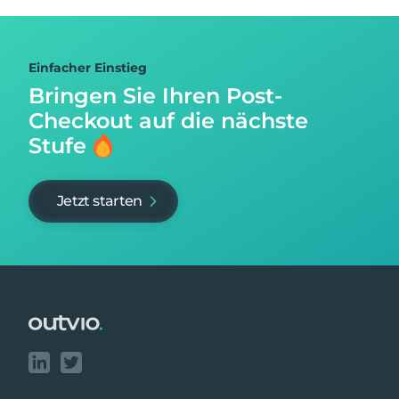
Einfacher Einstieg
Bringen Sie Ihren Post-
Checkout auf
die nächste
Stufe
Jetzt starten
Footer