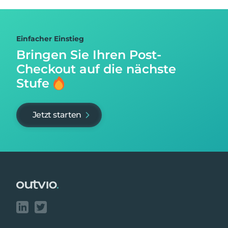
Einfacher Einstieg
Bringen Sie Ihren Post-
Checkout auf
die nächste
Stufe
Jetzt starten
Footer