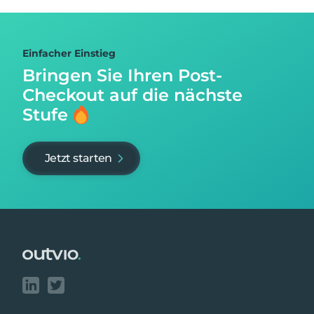
Einfacher Einstieg
Bringen Sie Ihren Post-
Checkout auf
die nächste
Stufe
Jetzt starten
Footer