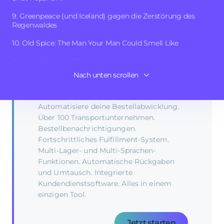
Ergebnis einer soliden Marketingstrategie und der
Veröffentlichung der richtigen Inhalte auf den richtigen
9. Greenpeace (und Iceland) gegen die Zerstörung des
Kanälen.
Regenwaldes
10. Old Spice: The Man Your Man Could Smell Like
Wie wird man viral?
Teste
Outvio
14 Tage lang
Nach unten scrollen
Fazit
kostenlos
.
Automatisiere deine Bestellabwicklung.
Über 100 Transportunternehmen.
Bestellbenachrichtigungen.
Fortschrittliches Fulfillment-System.
Multi-Lager- und Multi-Sprachen-
Funktionen. Automatische Rückgaben
und Umtausch. Integrierte
Kundendienstsoftware. Alles in einem
einzigen Tool.
Jetzt starten