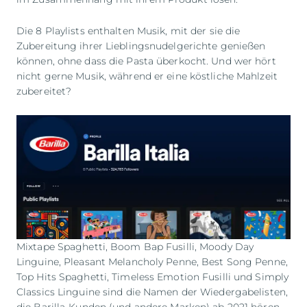
Die 8 Playlists enthalten Musik, mit der sie die
Zubereitung ihrer Lieblingsnudelgerichte genießen
können, ohne dass die Pasta überkocht. Und wer hört
nicht gerne Musik, während er eine köstliche Mahlzeit
zubereitet?
Mixtape Spaghetti, Boom Bap Fusilli, Moody Day
Linguine, Pleasant Melancholy Penne, Best Song Penne,
Top Hits Spaghetti, Timeless Emotion Fusilli und Simply
Classics Linguine sind die Namen der Wiedergabelisten,
die Barilla-Kunden (und andere Marken) ab 2021 hören,