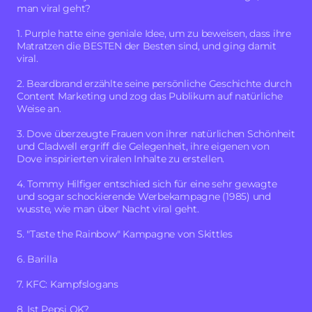
dies der schnellste Weg ist, um ihre Marke(n) über
man viral geht?
Nacht bekannt zu machen und auch ihre Produkte
1. Purple hatte eine geniale Idee, um zu beweisen, dass ihre
einem neuen Publikum bekannt zu machen. Es gibt
Matratzen die BESTEN der Besten sind, und ging damit
jedoch keine einfache Formel, um viral zu werden.
viral.
Tatsächlich basieren die meisten Erfolgsgeschichten im
viralen Marketing auf jahrelanger harter Arbeit oder, in
2. Beardbrand erzählte seine persönliche Geschichte durch
Content Marketing und zog das Publikum auf natürliche
seltenen Fällen, auf dem richtigen Produkt, das die
Weise an.
Aufmerksamkeit der Menschen auf sich ziehen und viral
gehen könnte. Wenn Sie diese Leute fragen könnten,
3. Dove überzeugte Frauen von ihrer natürlichen Schönheit
wie man viral geht, würden sie Ihnen wahrscheinlich
und Cladwell ergriff die Gelegenheit, ihre eigenen von
Dove inspirierten viralen Inhalte zu erstellen.
sagen, dass man es nie planen muss, dass es eher so ist,
als würde man in der ersten Minute ein Tor schießen.
4. Tommy Hilfiger entschied sich für eine sehr gewagte
und sogar schockierende Werbekampagne (1985) und
Ein viraler Auftritt kann Ihren Shop und Ihre Marke
wusste, wie man über Nacht viral geht.
wirklich berühmt machen und Ihnen helfen, viele neue
5. "Taste the Rainbow" Kampagne von Skittles
Kunden zu gewinnen. Aber seien Sie gewarnt, eine
Marke nicht auf der Basis von Vitalität aufzubauen. Nur
6. Barilla
sehr wenige Unternehmen schaffen dieses Kunststück,
denn wenn es einfach wäre, könnte und würde es jeder
7. KFC: Kampfslogans
tun. Eine Marke, die weltweit bekannt ist, ist immer das
8. Ist Pepsi OK?