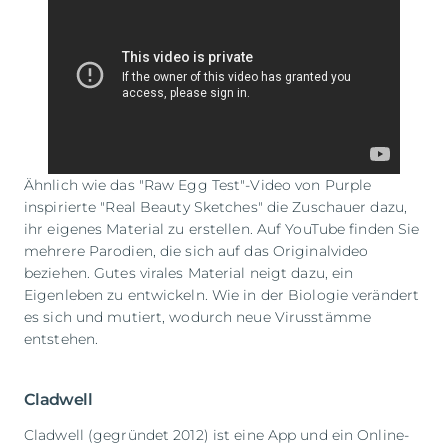
Ähnlich wie das "Raw Egg Test"-Video von Purple
inspirierte "Real Beauty Sketches" die Zuschauer dazu,
ihr eigenes Material zu erstellen. Auf YouTube finden Sie
mehrere Parodien, die sich auf das Originalvideo
beziehen. Gutes virales Material neigt dazu, ein
Eigenleben zu entwickeln. Wie in der Biologie verändert
es sich und mutiert, wodurch neue Virusstämme
entstehen.
Cladwell
Cladwell (gegründet 2012) ist eine App und ein Online-