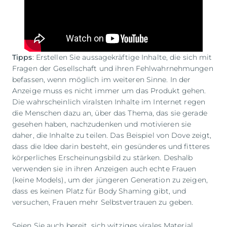
Tipps
: Erstellen Sie aussagekräftige Inhalte, die sich mit
Fragen der Gesellschaft und ihren Fehlwahrnehmungen
befassen, wenn möglich im weiteren Sinne. In der
Anzeige muss es nicht immer um das Produkt gehen.
Die wahrscheinlich viralsten Inhalte im Internet regen
die Menschen dazu an, über das Thema, das sie gerade
gesehen haben, nachzudenken und motivieren sie
daher, die Inhalte zu teilen. Das Beispiel von Dove zeigt,
dass die Idee darin besteht, ein gesünderes und fitteres
körperliches Erscheinungsbild zu stärken. Deshalb
verwenden sie in ihren Anzeigen auch echte Frauen
(keine Models), um der jüngeren Generation zu zeigen,
dass es keinen Platz für Body Shaming gibt, und
versuchen, Frauen mehr Selbstvertrauen zu geben.
Seien Sie auch bereit, sich witziges virales Material