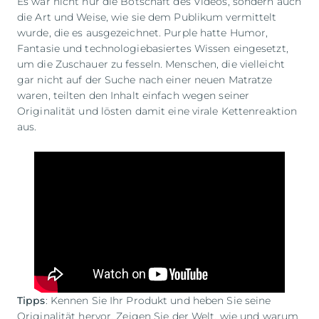
Es war nicht nur die Botschaft des Videos, sondern auch
die Art und Weise, wie sie dem Publikum vermittelt
wurde, die es ausgezeichnet. Purple hatte Humor,
Fantasie und technologiebasiertes Wissen eingesetzt,
um die Zuschauer zu fesseln. Menschen, die vielleicht
gar nicht auf der Suche nach einer neuen Matratze
waren, teilten den Inhalt einfach wegen seiner
Originalität und lösten damit eine virale Kettenreaktion
aus.
Tipps
: Kennen Sie Ihr Produkt und heben Sie seine
Originalität hervor. Zeigen Sie der Welt, wie und warum