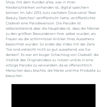
Shop, mit dem Kunden alles, was in ihren
Kleiderschränken vorhanden ist, digital speichern
können. Im Jahr 2013, kurz nachdem Dove seine "Real
Beauty Sketches" veröffentlicht hatte, veröffentlichte
Cladwell eine Parodieversion. Die Parodie ist
selbsterklärend, aber die Hauptidee ist, dass die Männer
zu den größten Bewunderern ihrer selbst wurden, als
Frauen als die schlimmsten Kritiker ihres Aussehens
bezeichnet wurden. So endet das Video mit der Zeile
"Sie sind vielleicht nicht so gut aussehend, wie Sie
denken". Es war ein kluger Schachzug von Cladwell, die
Viralität des Originalvideos zu nutzen und es in eine
witzige Parodie zu verwandeln, da es offensichtlich
Menschen dazu brachte, die Marke und ihre Produkte zu
besuchen.