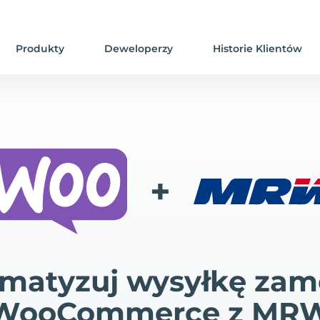
Produkty
Deweloperzy
Historie Klientów
+
matyzuj wysyłkę za
WooCommerce z MR