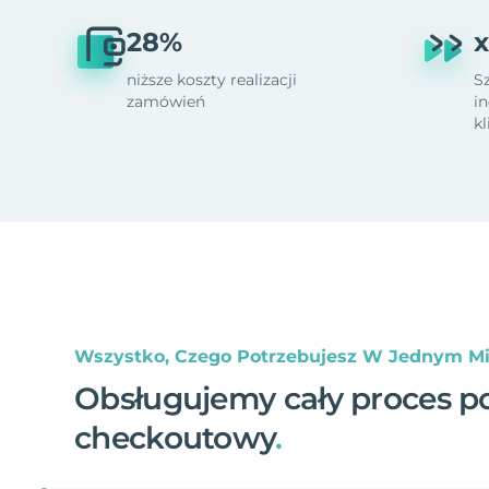
28%
x
niższe koszty realizacji
S
zamówień
i
k
Wszystko, Czego Potrzebujesz W Jednym Mi
Obsługujemy cały proces p
checkoutowy
.