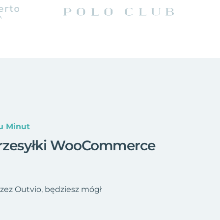
u Minut
 przesyłki WooCommerce
ez Outvio, będziesz mógł