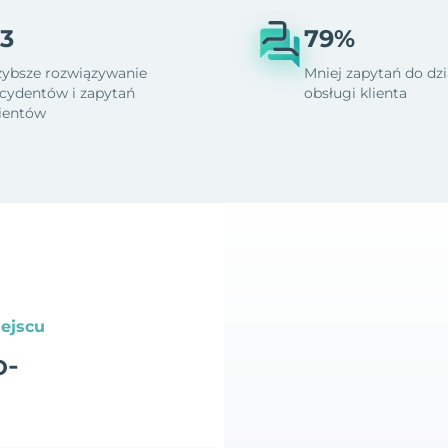
3
79%
zybsze rozwiązywanie
Mniej zapytań do dzi
ncydentów i zapytań
obsługi klienta
lientów
ejscu
o-