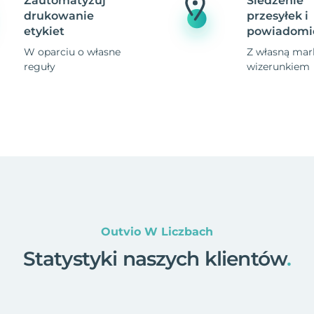
Zautomatyzuj
Śledzenie
drukowanie
przesyłek i
etykiet
powiadomi
W oparciu o własne
Z własną mark
reguły
wizerunkiem
Outvio W Liczbach
Statystyki naszych klientów
.