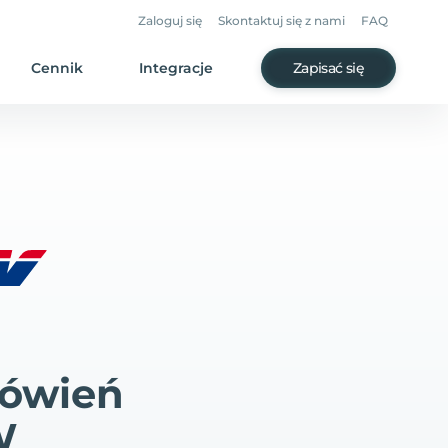
Zaloguj się
Skontaktuj się z nami
FAQ
Cennik
Integracje
Zapisać się
mówień
W