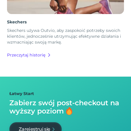
Skechers
Skechers używa Outvio, aby zaspokoić potrzeby swoich
klientów, jednocześnie utrzymując efektywne działania i
wzmacniając swoją markę.
Przeczytaj historię
Łatwy Start
Zabierz swój post-checkout na
wyższy poziom
Zarejestruj się