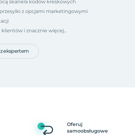
ocą skanera kodów kreskowych
 przesylki z opcjami marketingowymi
acji
ientów i znacznie więcej...
 z ekspertem
Oferuj
samoobsługowe