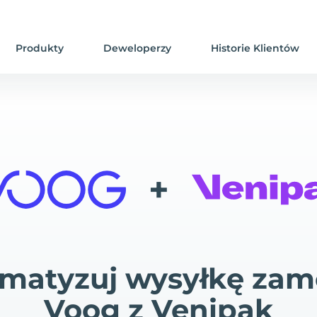
Produkty
Deweloperzy
Historie Klientów
+
matyzuj wysyłkę za
Voog z Venipak