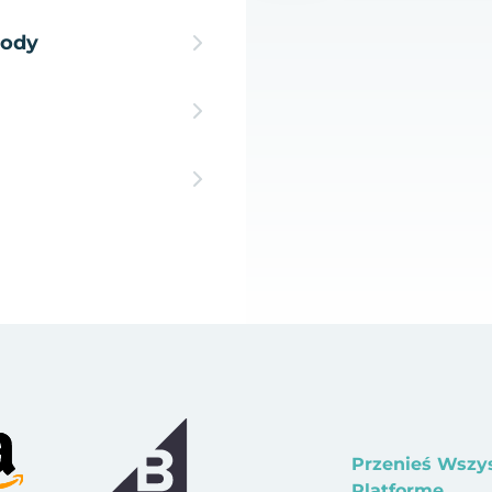
hody
Przenieś Wszy
Platformę