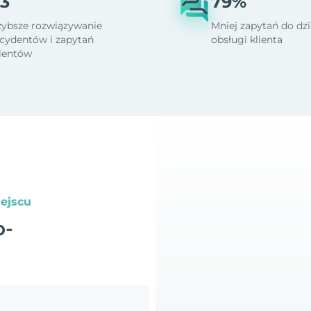
3
79%
zybsze rozwiązywanie
Mniej zapytań do dzi
ncydentów i zapytań
obsługi klienta
lientów
ejscu
o-