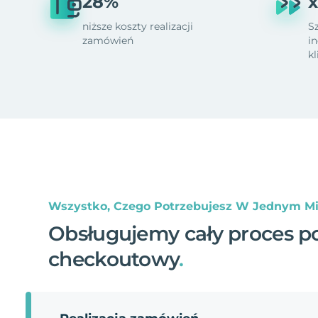
28%
x
niższe koszty realizacji
S
zamówień
i
k
Wszystko, Czego Potrzebujesz W Jednym Mi
Obsługujemy cały proces p
checkoutowy
.