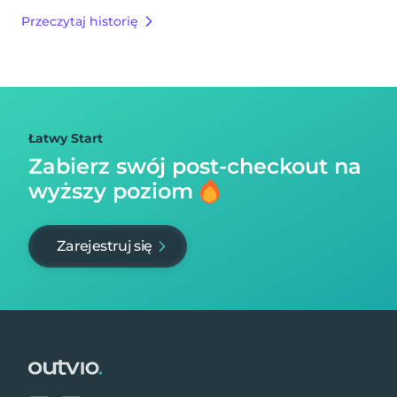
Przeczytaj historię
Łatwy Start
Zabierz swój post-checkout na
wyższy poziom
Zarejestruj się
Footer