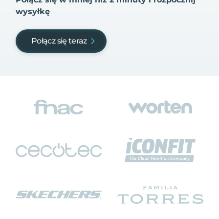
wysyłkę
Połącz się teraz