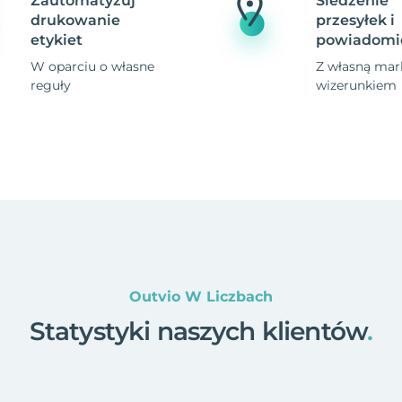
Zautomatyzuj
Śledzenie
drukowanie
przesyłek i
etykiet
powiadomi
W oparciu o własne
Z własną mark
reguły
wizerunkiem
Outvio W Liczbach
Statystyki naszych klientów
.