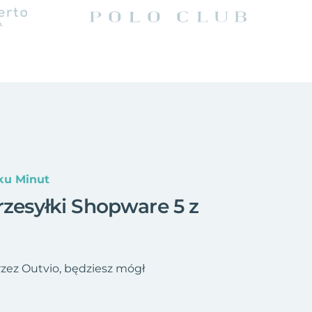
ku Minut
rzesyłki Shopware 5 z
rzez Outvio, będziesz mógł