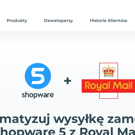
Produkty
Deweloperzy
Historie Klientów
+
matyzuj wysyłkę za
hopware 5 z Royal Ma