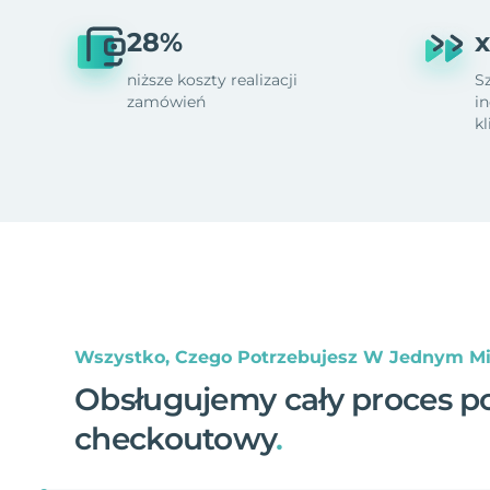
28%
x
niższe koszty realizacji
S
zamówień
i
k
Wszystko, Czego Potrzebujesz W Jednym Mi
Obsługujemy cały proces p
checkoutowy
.