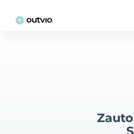
Zauto
S