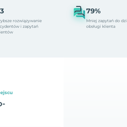
3
79%
zybsze rozwiązywanie
Mniej zapytań do dzi
ncydentów i zapytań
obsługi klienta
lientów
ejscu
o-