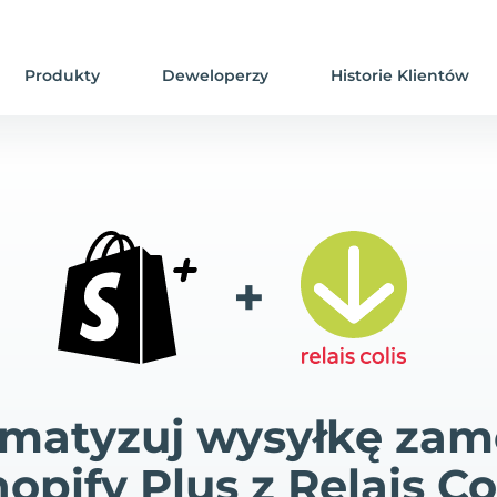
Produkty
Deweloperzy
Historie Klientów
+
matyzuj wysyłkę za
opify Plus z Relais Co