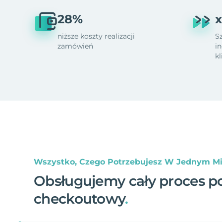
28%
x
niższe koszty realizacji
S
zamówień
i
k
Wszystko, Czego Potrzebujesz W Jednym Mi
Obsługujemy cały proces p
checkoutowy
.