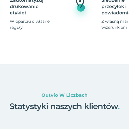
Zautomatyzuj
Śledzenie
drukowanie
przesyłek i
etykiet
powiadomi
W oparciu o własne
Z własną mark
reguły
wizerunkiem
Outvio W Liczbach
Statystyki naszych klientów
.