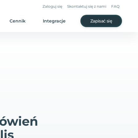
Zaloguj się
Skontaktuj się z nami
FAQ
Cennik
Integracje
Zapisać się
mówień
lis