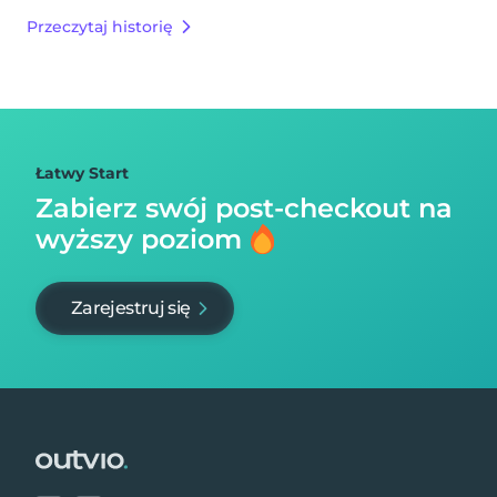
Przeczytaj historię
Łatwy Start
Zabierz swój post-checkout na
wyższy poziom
Zarejestruj się
Footer