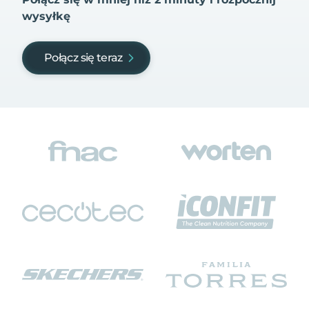
wysyłkę
Połącz się teraz