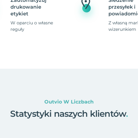
Zautomatyzuj
Śledzenie
drukowanie
przesyłek i
etykiet
powiadomi
W oparciu o własne
Z własną mark
reguły
wizerunkiem
Outvio W Liczbach
Statystyki naszych klientów
.