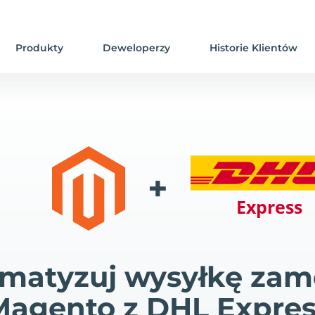
Produkty
Deweloperzy
Historie Klientów
+
matyzuj wysyłkę za
Magento z DHL Expres