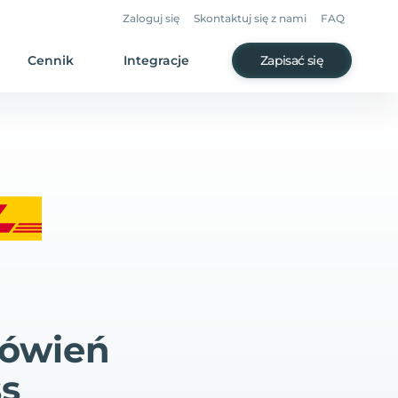
Zaloguj się
Skontaktuj się z nami
FAQ
Cennik
Integracje
Zapisać się
mówień
s