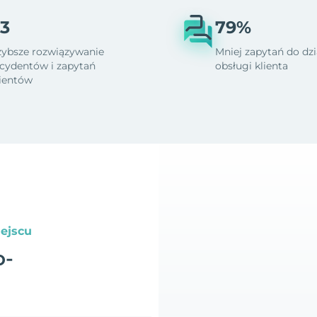
3
79%
zybsze rozwiązywanie
Mniej zapytań do dzi
ncydentów i zapytań
obsługi klienta
lientów
ejscu
o-