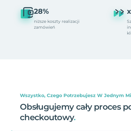
28%
x
niższe koszty realizacji
S
zamówień
i
k
Wszystko, Czego Potrzebujesz W Jednym Mi
Obsługujemy cały proces p
checkoutowy
.