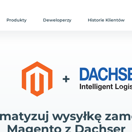
Produkty
Deweloperzy
Historie Klientów
+
matyzuj wysyłkę za
Magento z Dachser