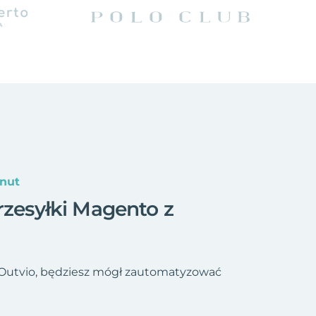
inut
rzesyłki Magento z
 Outvio, będziesz mógł zautomatyzować