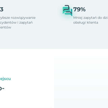
3
79%
zybsze rozwiązywanie
Mniej zapytań do dzi
ncydentów i zapytań
obsługi klienta
lientów
ejscu
o-