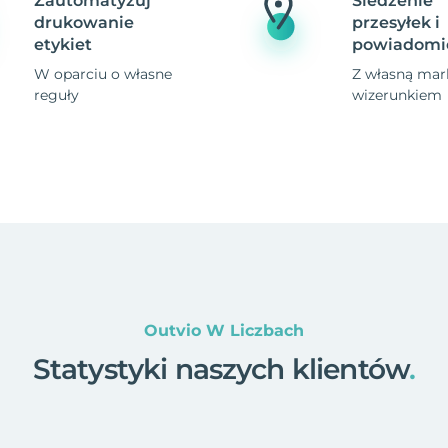
Zautomatyzuj
Śledzenie
drukowanie
przesyłek i
etykiet
powiadomi
W oparciu o własne
Z własną mark
reguły
wizerunkiem
Outvio W Liczbach
Statystyki naszych klientów
.