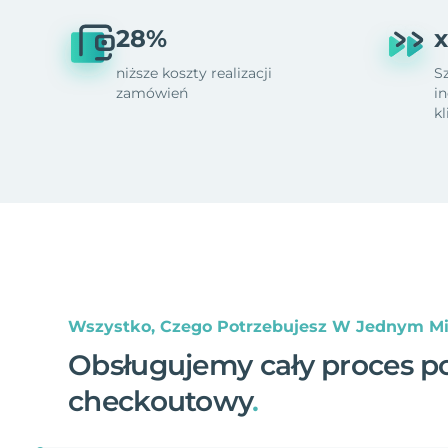
28%
x
niższe koszty realizacji
S
zamówień
i
k
Wszystko, Czego Potrzebujesz W Jednym Mi
Obsługujemy cały proces p
checkoutowy
.