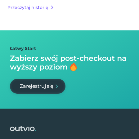
Przeczytaj historię
Łatwy Start
Zabierz swój post-checkout na
wyższy poziom
Zarejestruj się
Footer