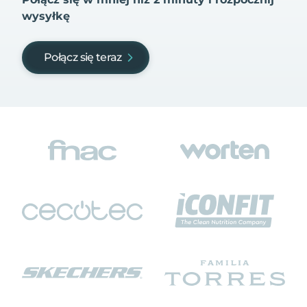
wysyłkę
Połącz się teraz