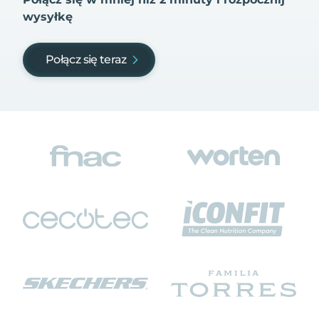
wysyłkę
Połącz się teraz