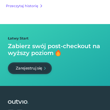
Przeczytaj historię
Łatwy Start
Zabierz swój post-checkout na
wyższy poziom
Zarejestruj się
Footer