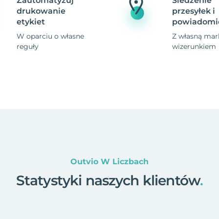
Zautomatyzuj
Śledzenie
drukowanie
przesyłek i
etykiet
powiadomi
W oparciu o własne
Z własną mark
reguły
wizerunkiem
Outvio W Liczbach
Statystyki naszych klientów
.