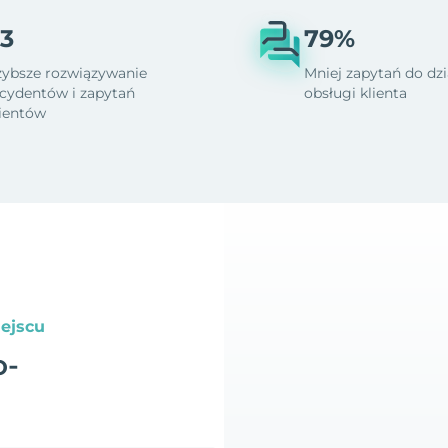
3
79%
zybsze rozwiązywanie
Mniej zapytań do dzi
ncydentów i zapytań
obsługi klienta
lientów
ejscu
o-