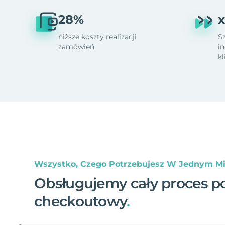
28%
x
niższe koszty realizacji
S
zamówień
i
k
Wszystko, Czego Potrzebujesz W Jednym Mi
Obsługujemy cały proces p
checkoutowy
.