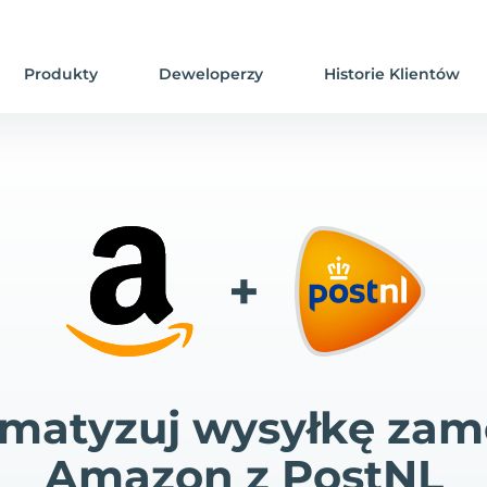
Produkty
Deweloperzy
Historie Klientów
+
matyzuj wysyłkę za
Amazon z PostNL