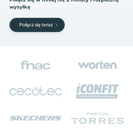
wysyłkę
Połącz się teraz