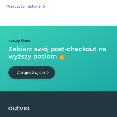
Przeczytaj historię
Łatwy Start
Zabierz swój post-checkout na
wyższy poziom
Zarejestruj się
Footer