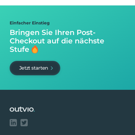
Einfacher Einstieg
Bringen Sie Ihren Post-
Checkout auf
die nächste
Stufe
Jetzt starten
Footer