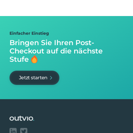
Einfacher Einstieg
Bringen Sie Ihren Post-
Checkout auf
die nächste
Stufe
Jetzt starten
Footer