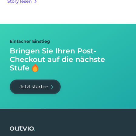
Story lesen
Einfacher Einstieg
Bringen Sie Ihren Post-
Checkout auf
die nächste
Stufe
Jetzt starten
Footer