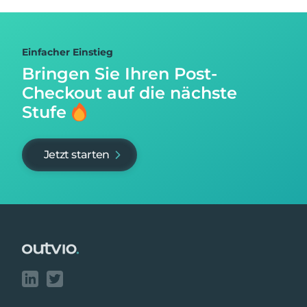
Einfacher Einstieg
Bringen Sie Ihren Post-
Checkout auf
die nächste
Stufe
Jetzt starten
Footer