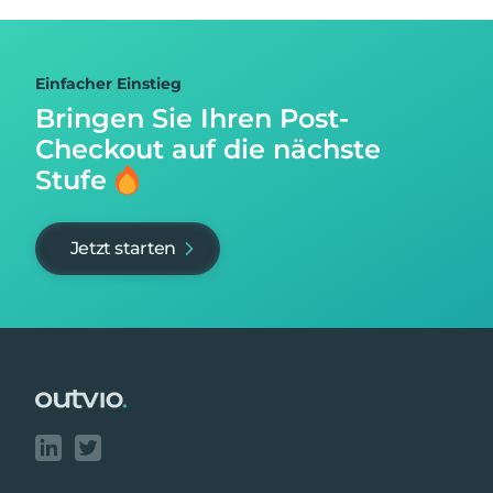
Einfacher Einstieg
Bringen Sie Ihren Post-
Checkout auf
die nächste
Stufe
Jetzt starten
Footer