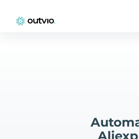
Automa
Aliex