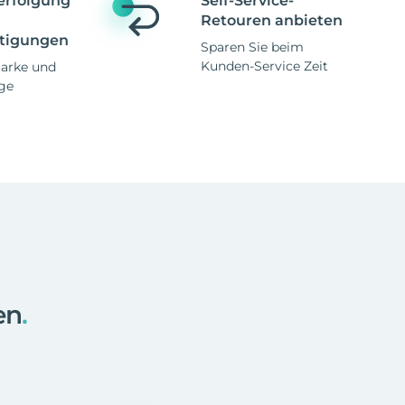
erfolgung
Self-Service-
Retouren anbieten
tigungen
Sparen Sie beim
Kunden-Service Zeit
Marke und
ge
en
.