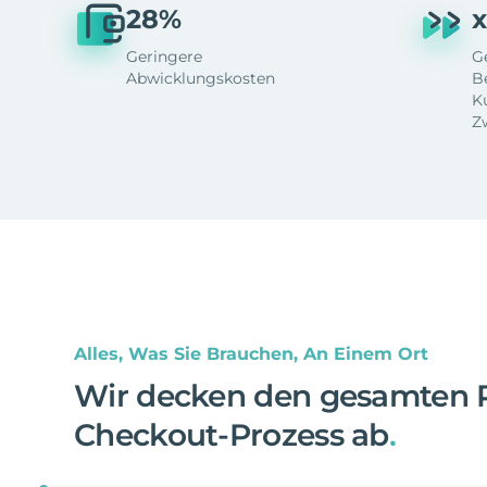
28%
x
Geringere
G
Abwicklungskosten
B
K
Z
Alles, Was Sie Brauchen, An Einem Ort
Wir decken den gesamten 
Checkout-Prozess ab
.