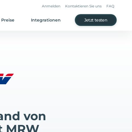
Anmelden
Kontaktieren Sie uns
FAQ
Preise
Integrationen
Jetzt testen
and von
it MRW