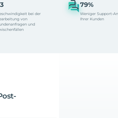
3
79%
eschwindigkeit bei der
Weniger Support-An
earbeitung von
Ihrer Kunden
undenanfragen und
wischenfällen
Post-