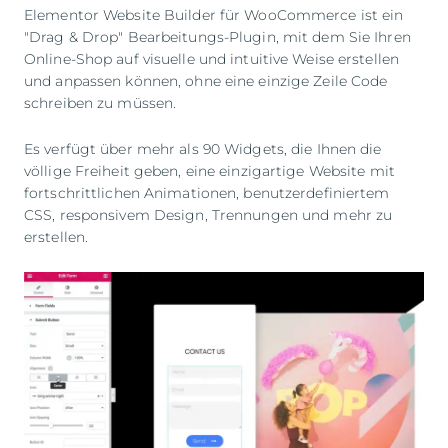
Elementor Website Builder für WooCommerce ist ein
"Drag & Drop" Bearbeitungs-Plugin, mit dem Sie Ihren
Online-Shop auf visuelle und intuitive Weise erstellen
und anpassen können, ohne eine einzige Zeile Code
schreiben zu müssen.
Es verfügt über mehr als 90 Widgets, die Ihnen die
völlige Freiheit geben, eine einzigartige Website mit
fortschrittlichen Animationen, benutzerdefiniertem
CSS, responsivem Design, Trennungen und mehr zu
erstellen.