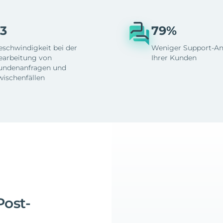
3
79%
eschwindigkeit bei der
Weniger Support-An
earbeitung von
Ihrer Kunden
undenanfragen und
wischenfällen
Post-