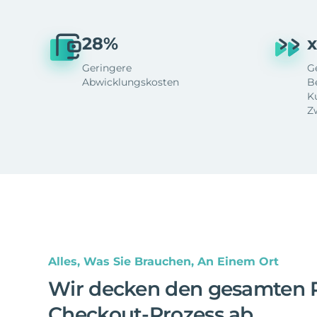
28%
x
Geringere
G
Abwicklungskosten
B
K
Z
Alles, Was Sie Brauchen, An Einem Ort
Wir decken den gesamten 
Checkout-Prozess ab
.