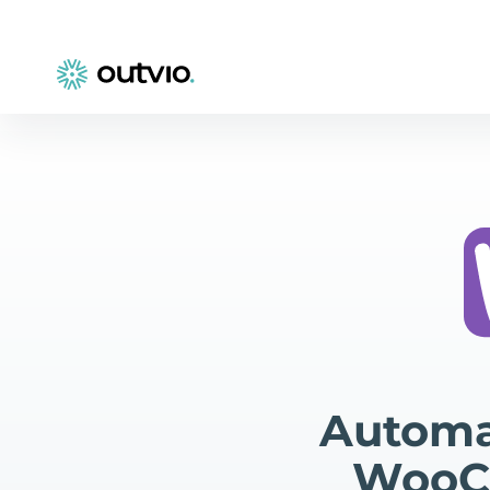
Automa
WooCo