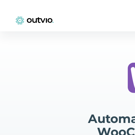
Automa
WooCo