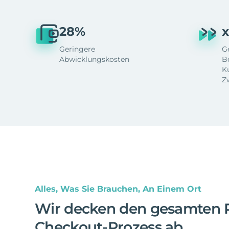
28%
x
Geringere
G
Abwicklungskosten
B
K
Z
Alles, Was Sie Brauchen, An Einem Ort
Wir decken den gesamten 
Checkout-Prozess ab
.