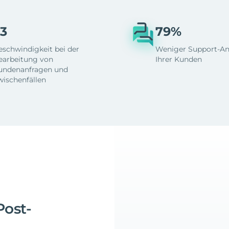
3
79%
eschwindigkeit bei der
Weniger Support-An
earbeitung von
Ihrer Kunden
undenanfragen und
wischenfällen
Post-