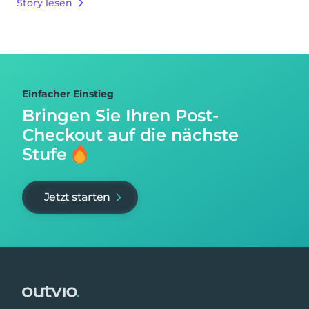
Story lesen
Einfacher Einstieg
Bringen Sie Ihren Post-
Checkout auf
die nächste
Stufe
Jetzt starten
Footer