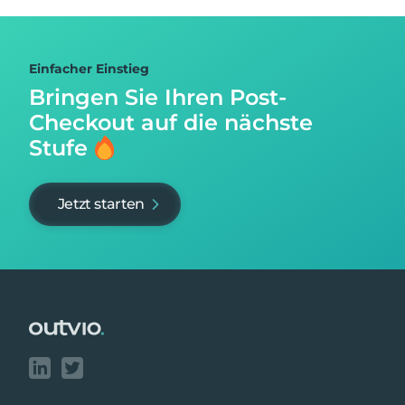
Einfacher Einstieg
Bringen Sie Ihren Post-
Checkout auf
die nächste
Stufe
Jetzt starten
Footer