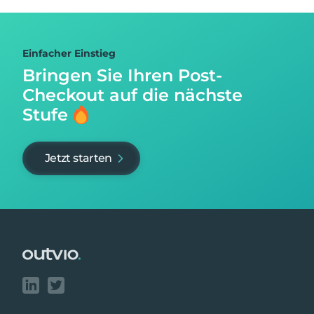
Einfacher Einstieg
Bringen Sie Ihren Post-
Checkout auf
die nächste
Stufe
Jetzt starten
Footer