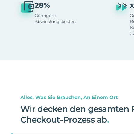
28%
x
Geringere
G
Abwicklungskosten
B
K
Z
Alles, Was Sie Brauchen, An Einem Ort
Wir decken den gesamten 
Checkout-Prozess ab
.