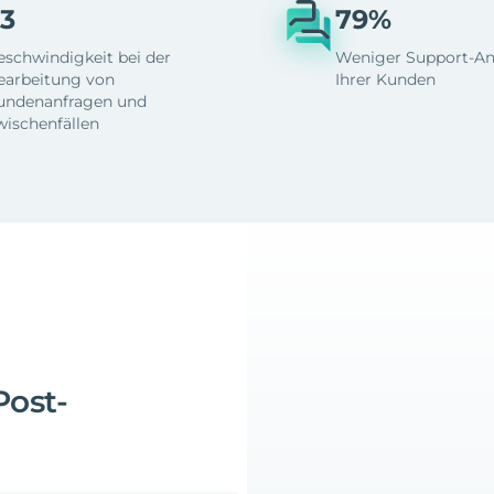
3
79%
eschwindigkeit bei der
Weniger Support-An
earbeitung von
Ihrer Kunden
undenanfragen und
wischenfällen
Post-