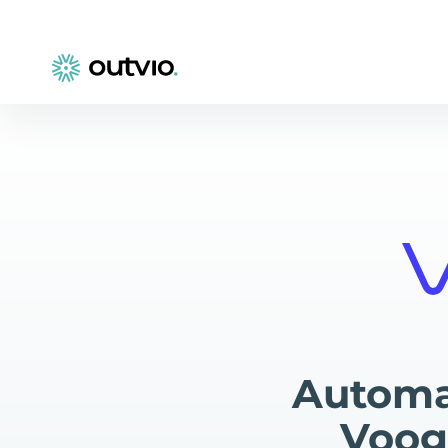
Automa
Voog