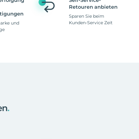
erfolgung
Self-Service-
Retouren anbieten
tigungen
Sparen Sie beim
Kunden-Service Zeit
Marke und
ge
en
.