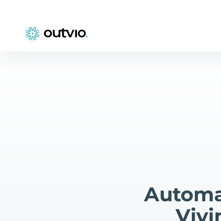
Automa
Viv