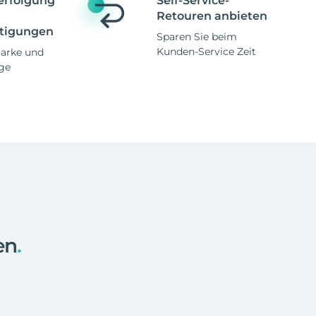
erfolgung
Self-Service-
Retouren anbieten
tigungen
Sparen Sie beim
Kunden-Service Zeit
Marke und
ge
en
.