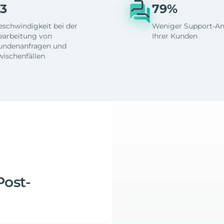
3
79%
eschwindigkeit bei der
Weniger Support-An
earbeitung von
Ihrer Kunden
undenanfragen und
wischenfällen
Post-