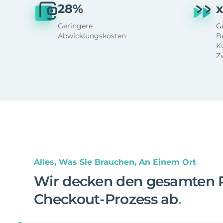
28%
x
Geringere
G
Abwicklungskosten
B
K
Z
Alles, Was Sie Brauchen, An Einem Ort
Wir decken den gesamten 
Checkout-Prozess ab
.