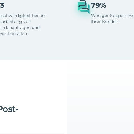
3
79%
eschwindigkeit bei der
Weniger Support-An
earbeitung von
Ihrer Kunden
undenanfragen und
wischenfällen
Post-