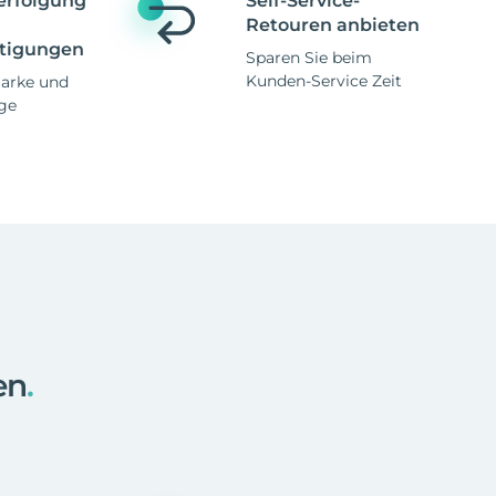
erfolgung
Self-Service-
Retouren anbieten
tigungen
Sparen Sie beim
Kunden-Service Zeit
Marke und
ge
en
.