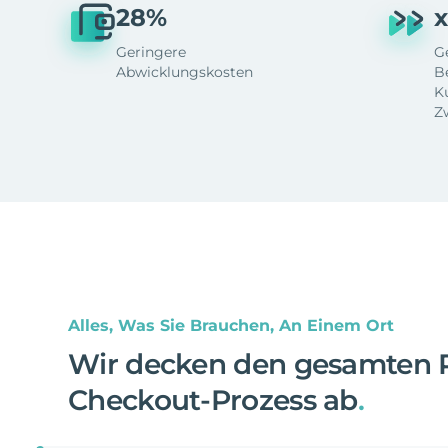
28%
x
Geringere
G
Abwicklungskosten
B
K
Z
Alles, Was Sie Brauchen, An Einem Ort
Wir decken den gesamten 
Checkout-Prozess ab
.