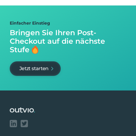
Einfacher Einstieg
Bringen Sie Ihren Post-
Checkout auf
die nächste
Stufe
Jetzt starten
Footer