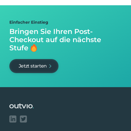
Einfacher Einstieg
Bringen Sie Ihren Post-
Checkout auf
die nächste
Stufe
Jetzt starten
Footer