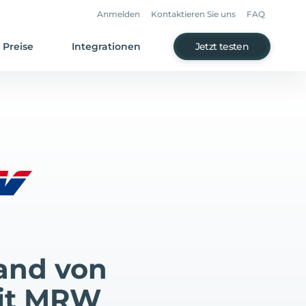
Anmelden
Kontaktieren Sie uns
FAQ
Preise
Integrationen
Jetzt testen
and von
mit MRW