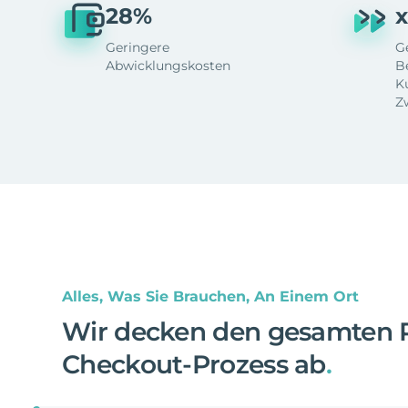
28%
x
Geringere
G
Abwicklungskosten
B
K
Z
Alles, Was Sie Brauchen, An Einem Ort
Wir decken den gesamten 
Checkout-Prozess ab
.