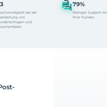
3
79%
eschwindigkeit bei der
Weniger Support-An
earbeitung von
Ihrer Kunden
undenanfragen und
wischenfällen
Post-