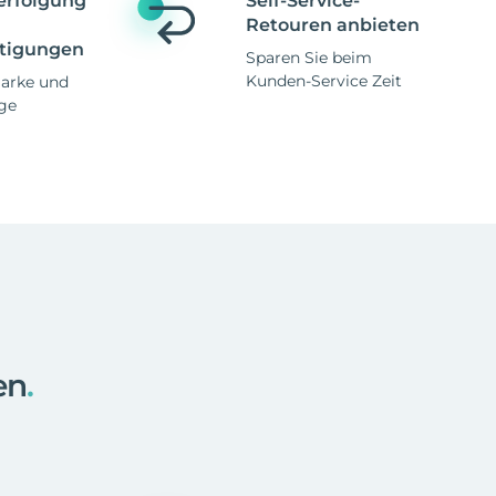
erfolgung
Self-Service-
Retouren anbieten
tigungen
Sparen Sie beim
Kunden-Service Zeit
Marke und
ge
en
.