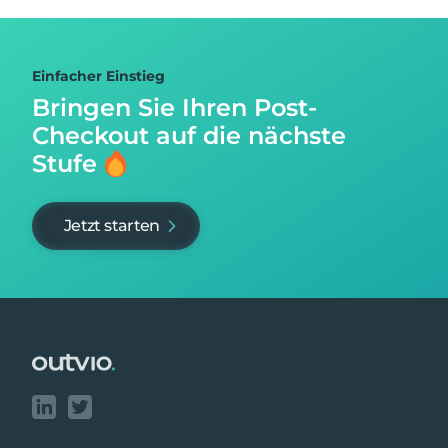
Einfacher Einstieg
Bringen Sie Ihren Post-
Checkout auf
die nächste
Stufe
Jetzt starten
Footer