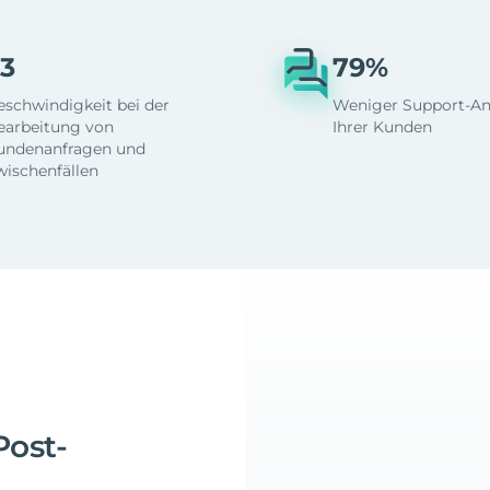
3
79%
eschwindigkeit bei der
Weniger Support-An
earbeitung von
Ihrer Kunden
undenanfragen und
wischenfällen
Post-