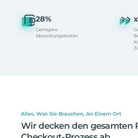
28%
x
Geringere
G
Abwicklungskosten
B
K
Z
Alles, Was Sie Brauchen, An Einem Ort
Wir decken den gesamten 
Checkout-Prozess ab
.