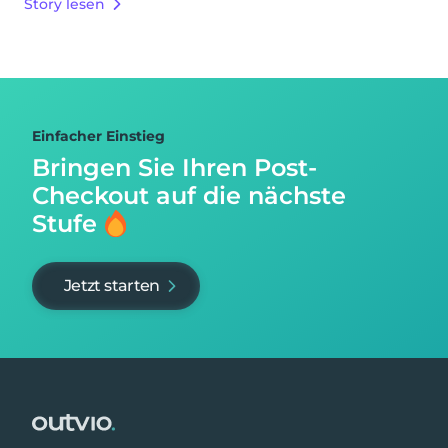
Story lesen
Einfacher Einstieg
Bringen Sie Ihren Post-
Checkout auf
die nächste
Stufe
Jetzt starten
Footer