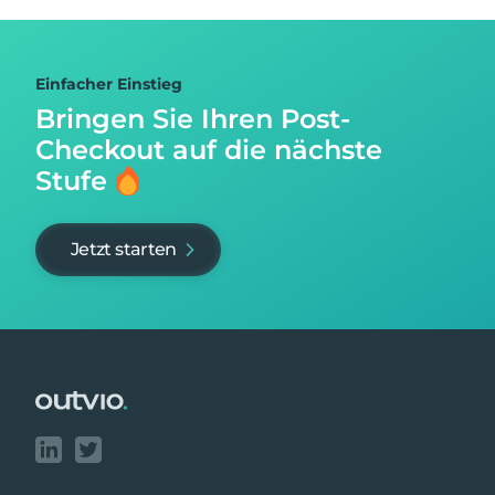
Einfacher Einstieg
Bringen Sie Ihren Post-
Checkout auf
die nächste
Stufe
Jetzt starten
Footer