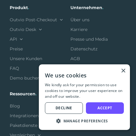
Produkt
.
Unternehmen
.
Outvio Post-Checkout
Über uns
Outvio Desk
Karriere
API
Presse und Media
Preise
Datenschutz
Unsere Kunden
AGB
×
FAQ
Partnerschaften
We use cookies
Demo buchen
We kindly ask for your permission to use
cookies to improve your user experience on
Ressourcen
.
and off our website.
Blog
DECLINE
ACCEPT
Integrationen
MANAGE PREFERENCES
Paketdienste
Vergleichen