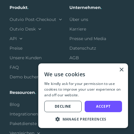
Produkt
.
Unternehmen
.
Outvio Post-Checkout
Über uns
Outvio Desk
Karriere
API
Presse und Media
Preise
Datenschutz
Unsere Kunden
AGB
×
FAQ
Partnerschaften
We use cookies
Demo buchen
We kindly ask for your permission to use
cookies to improve your user experience on
Ressourcen
.
and off our website.
Blog
DECLINE
ACCEPT
Integrationen
MANAGE PREFERENCES
Paketdienste
Vergleichen