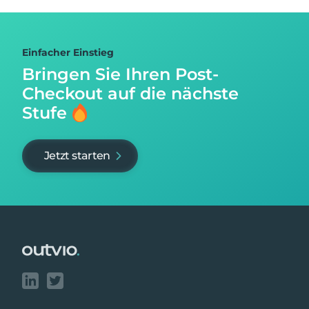
Einfacher Einstieg
Bringen Sie Ihren Post-
Checkout auf
die nächste
Stufe
Jetzt starten
Footer