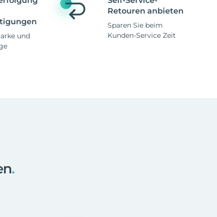
erfolgung
Self-Service-
Retouren anbieten
tigungen
Sparen Sie beim
Kunden-Service Zeit
Marke und
ge
en
.