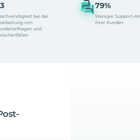
3
79%
eschwindigkeit bei der
Weniger Support-An
earbeitung von
Ihrer Kunden
undenanfragen und
wischenfällen
Post-