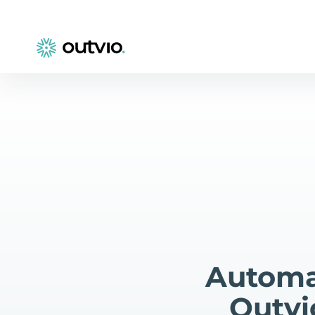
Automa
Outvi