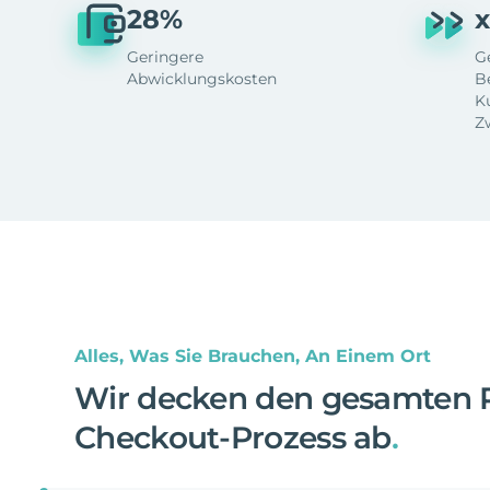
28%
x
Geringere
G
Abwicklungskosten
B
K
Z
Alles, Was Sie Brauchen, An Einem Ort
Wir decken den gesamten 
Checkout-Prozess ab
.