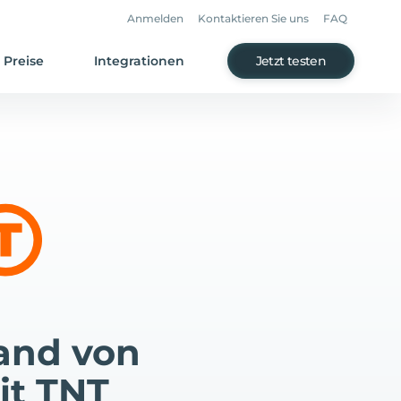
Anmelden
Kontaktieren Sie uns
FAQ
Preise
Integrationen
Jetzt testen
and von
it TNT