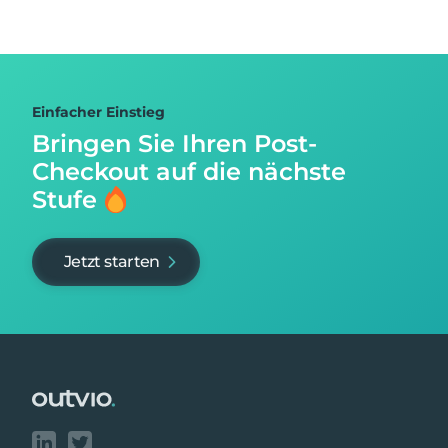
Einfacher Einstieg
Bringen Sie Ihren Post-
Checkout auf
die nächste
Stufe
Jetzt starten
Footer