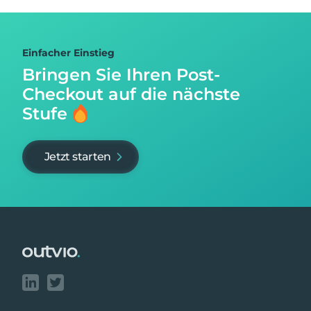
Einfacher Einstieg
Bringen Sie Ihren Post-
Checkout auf
die nächste
Stufe
Jetzt starten
Footer