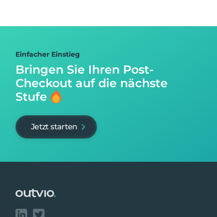
Einfacher Einstieg
Bringen Sie Ihren Post-
Checkout auf
die nächste
Stufe
Jetzt starten
Footer