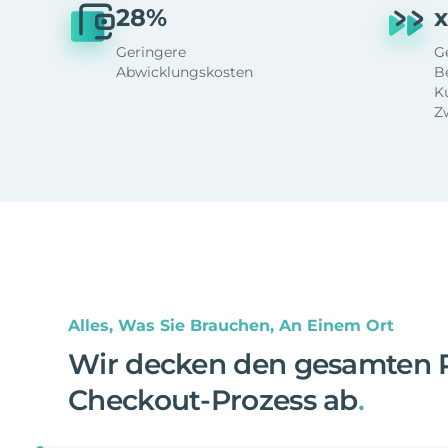
28%
x
Geringere
G
Abwicklungskosten
B
K
Z
Alles, Was Sie Brauchen, An Einem Ort
Wir decken den gesamten 
Checkout-Prozess ab
.