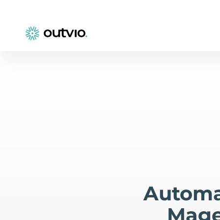
Automa
Mage