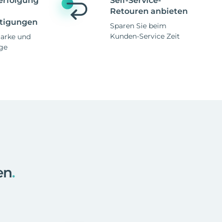
erfolgung
Self-Service-
Retouren anbieten
tigungen
Sparen Sie beim
Kunden-Service Zeit
Marke und
ge
en
.