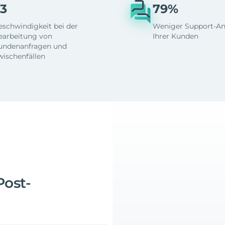
3
79%
eschwindigkeit bei der
Weniger Support-An
earbeitung von
Ihrer Kunden
undenanfragen und
wischenfällen
Post-